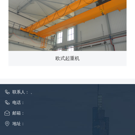
欧式起重机
联系人： 、
电话：
邮箱：
地址：