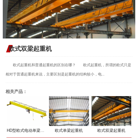
欧式双梁起重机
欧式起重机和普通起重机的区别在哪？ 欧式起重机，所谓的欧式只是
相对于普通起重机来说，主要区别是起重机的结构较小，电...
相关产品：
HD型欧式电动单梁起重机
欧式单梁起重机
欧式双梁起重机