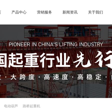
页
产品中心
营销服务
新闻资讯
关于我们
电动葫芦
路桥起重机