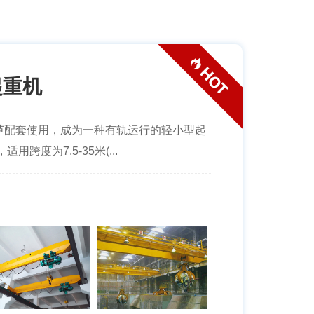
起重机
配套使用，成为一种有轨运行的轻小型起
用跨度为7.5-35米(...