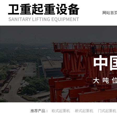
网站首
推荐产品：
欧式起重机
桥式起重机
门式起重机