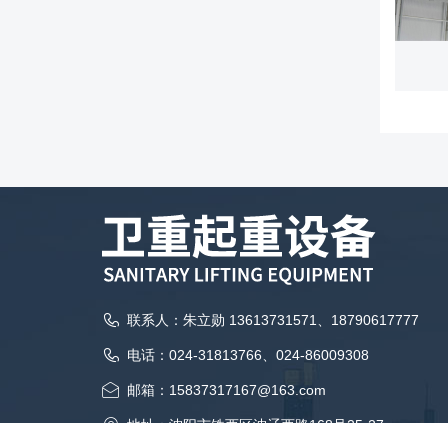
联系人：朱立勋 13613731571、18790617777
电话：024-31813766、024-86009308
邮箱：15837317167@163.com
地址：沈阳市铁西区沈辽西路168号25-27