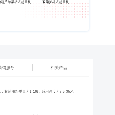
动葫芦单梁桥式起重机
双梁抓斗式起重机
营销服务
相关产品
起重量为1-16t，适用跨度为7.5-35米