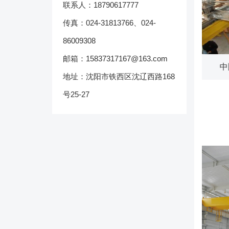
联系人：18790617777
传真：024-31813766、024-
86009308
邮箱：15837317167@163.com
式起重机
中国一重800t桥式起重机
中
地址：沈阳市铁西区沈辽西路168
号25-27